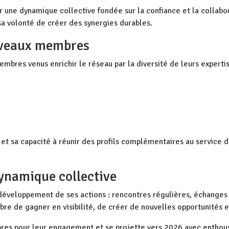
ir une dynamique collective fondée sur la confiance et la collab
 volonté de créer des synergies durables.
ouveaux membres
bres venus enrichir le réseau par la diversité de leurs expertis
te et sa capacité à réunir des profils complémentaires au service
dynamique collective
 développement de ses actions : rencontres régulières, échange
e de gagner en visibilité, de créer de nouvelles opportunités et 
es pour leur engagement et se projette vers 2026 avec enthousi