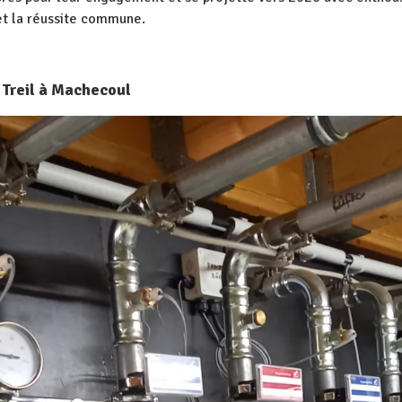
 et la réussite commune.
u Treil à Machecoul